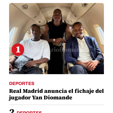
1
minute,
25
seconds
1
DEPORTES
Real Madrid anuncia el fichaje del
jugador Yan Diomande
2
DEPORTES