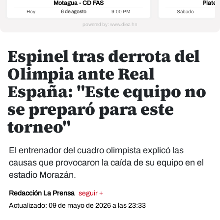
Motagua - CD FAS
Platen
Hoy
6 de agosto
9:00 PM
Sábado
8
Espinel tras derrota del
Olimpia ante Real
España: "Este equipo no
se preparó para este
torneo"
El entrenador del cuadro olimpista explicó las
causas que provocaron la caída de su equipo en el
estadio Morazán.
Redacción La Prensa
seguir +
Actualizado: 09 de mayo de 2026 a las 23:33