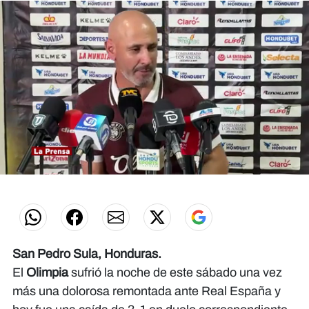
0
seconds
of
0
seconds
San Pedro Sula, Honduras.
El
Olimpia
sufrió la noche de este sábado una vez
más una dolorosa remontada ante Real España y