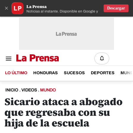
La Prensa
×
Descargar
Noticias al instante. Disponible en Google y IOS
LO ÚLTIMO
HONDURAS
SUCESOS
DEPORTES
MUN
INICIO
.
VIDEOS
.
MUNDO
Sicario ataca a abogado
que regresaba con su
hija de la escuela