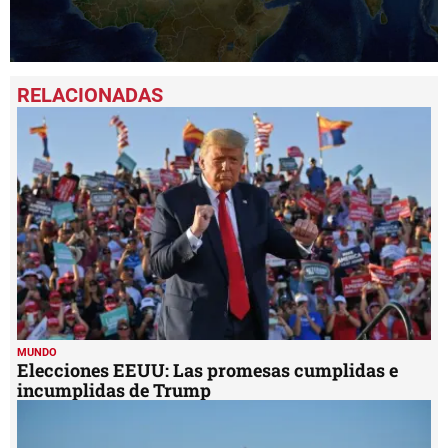
0
seconds
of
29
seconds
MUNDO
Elecciones EEUU: Las promesas cumplidas e
incumplidas de Trump