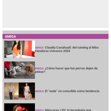
AMIGA
Claudia Canahuati: del running al Miss
AMIGA
Honduras Universo 2026
¿Cómo hacer que tus perros dejen de
AMIGA
pelear?
El “nude” se consolida como tendencia
AMIGA
Máscaras LED: la tecnología que
AMIGA