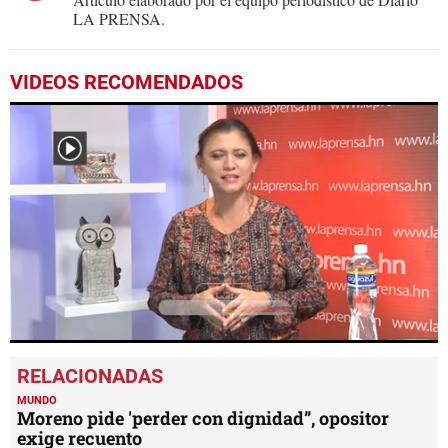
LA PRENSA.
VIDEOS RECOMENDADOS
0
seconds
of
1
MUNDO
minute,
Moreno pide 'perder con dignidad”, opositor
52
exige recuento
seconds