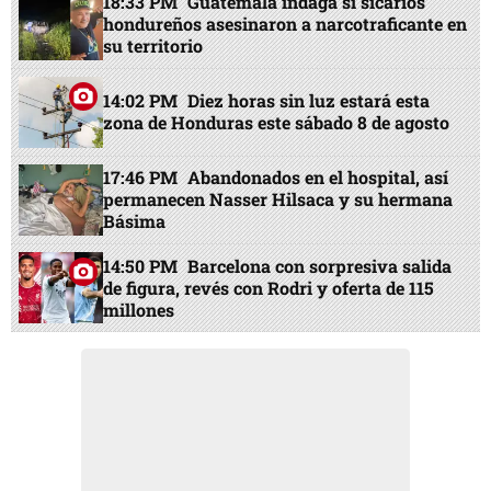
18:33 PM
Guatemala indaga si sicarios
hondureños asesinaron a narcotraficante en
su territorio
14:02 PM
Diez horas sin luz estará esta
zona de Honduras este sábado 8 de agosto
17:46 PM
Abandonados en el hospital, así
permanecen Nasser Hilsaca y su hermana
Básima
14:50 PM
Barcelona con sorpresiva salida
de figura, revés con Rodri y oferta de 115
millones