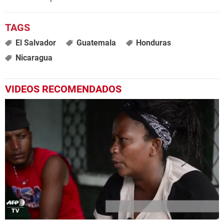
El Salvador
Guatemala
Honduras
Nicaragua
VIDEOS RECOMENDADOS
0