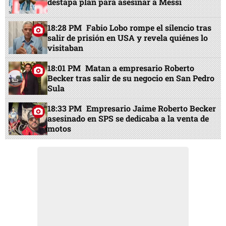
destapa plan para asesinar a Messi
18:28 PM
Fabio Lobo rompe el silencio tras
salir de prisión en USA y revela quiénes lo
visitaban
18:01 PM
Matan a empresario Roberto
Becker tras salir de su negocio en San Pedro
Sula
18:33 PM
Empresario Jaime Roberto Becker
asesinado en SPS se dedicaba a la venta de
motos