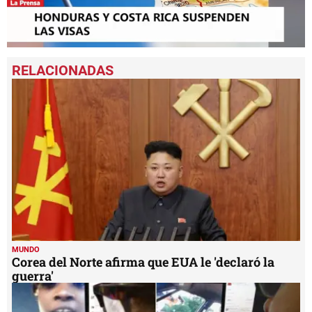
0
seconds
of
1
minute,
21
seconds
MUNDO
Corea del Norte afirma que EUA le 'declaró la
guerra'