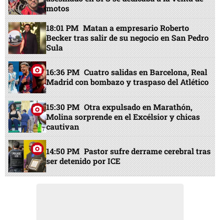
motos
18:01 PM
Matan a empresario Roberto
Becker tras salir de su negocio en San Pedro
Sula
16:36 PM
Cuatro salidas en Barcelona, Real
Madrid con bombazo y traspaso del Atlético
15:30 PM
Otra expulsado en Marathón,
Molina sorprende en el Excélsior y chicas
cautivan
14:50 PM
Pastor sufre derrame cerebral tras
ser detenido por ICE