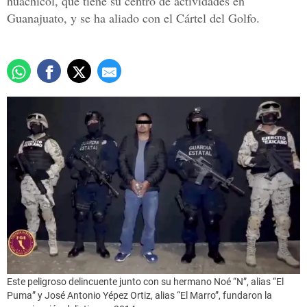
huachicol, que tiene su centro de actividades en
Guanajuato, y se ha aliado con el Cártel del Golfo.
Este peligroso delincuente junto con su hermano Noé “N”, alias “El
Puma” y José Antonio Yépez Ortiz, alias “El Marro”, fundaron la