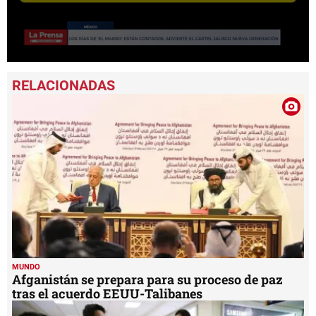
0
seconds
of
1
minute,
24
seconds
MUNDO
Afganistán se prepara para su proceso de paz
tras el acuerdo EEUU-Talibanes