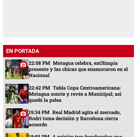
EN PORTADA
22:08 PM
Motagua celebra, exOlimpia
presente y las chicas que enamoraron en el
Nacional
22:42 PM
Tabla Copa Centroamericana:
Motagua sonríe y revés a Municipal; así
quedó la pelea
19:34 PM
Real Madrid agita el mercado,
Rodri toma decisión y Barcelona cierra
acuerdo
18:55 PM
A prisión tres hondureños que