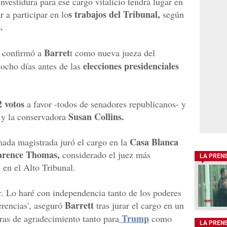
nvestidura para ese cargo vitalicio tendrá lugar en
s trabajos del Tribunal,
 a participar en lo
según
.
Barret
confirmó a
t como nueva jueza del
elecciones presidenciales
 ocho días antes de las
2 votos
a favor -todos de senadores republicanos- y
Susan Collins.
 y la conservadora
Casa Blanca
mada magistrada juró el cargo en la
arence Thomas,
considerado el juez más
LA PREN
 en el Alto Tribunal.
r. Lo haré con independencia tanto de los poderes
Barrett
rencias', aseguró
tras jurar el cargo en un
Trump
bras de agradecimiento tanto para
como
LA PREN