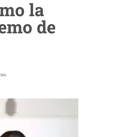
omo la
remo de
ema.