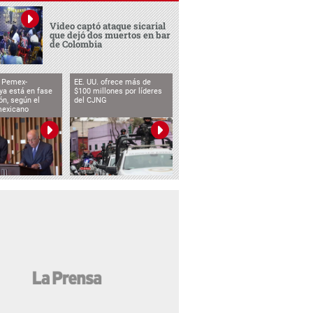
Video captó ataque sicarial
que dejó dos muertos en bar
de Colombia
o Pemex-
EE. UU. ofrece más de
ya está en fase
$100 millones por líderes
ón, según el
del CJNG
mexicano