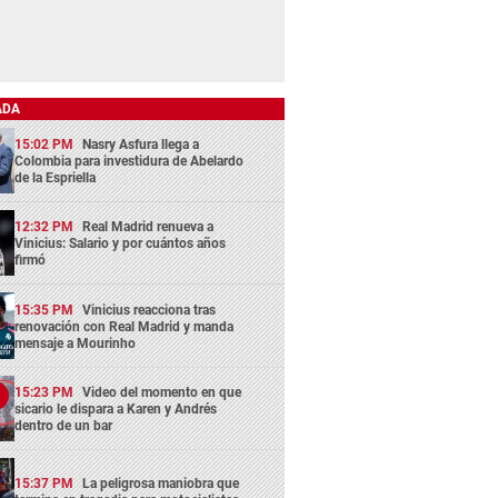
ADA
15:02 PM
Nasry Asfura llega a
Colombia para investidura de Abelardo
de la Espriella
12:32 PM
Real Madrid renueva a
Vinicius: Salario y por cuántos años
firmó
15:35 PM
Vinicius reacciona tras
renovación con Real Madrid y manda
mensaje a Mourinho
15:23 PM
Video del momento en que
sicario le dispara a Karen y Andrés
dentro de un bar
15:37 PM
La peligrosa maniobra que