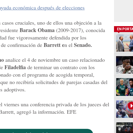
ayuda económica después de elecciones
casos cruciales, uno de ellos una objeción a la
Barack Obama
esidente
(2009-2017), conocida
EN PORT
dad fue vigorosamente defendida por los
Barrett e
Senado.
 de confirmación de
n el
mo
analice el 4 de noviembre un caso relacionado
Filadelfia
de
de terminar un contrato con los
ionado con el programa de acogida temporal,
que no recibiría solicitudes de parejas casadas del
s adoptivos.
el viernes una conferencia privada de los jueces del
Barrett, agregó la información. EFE