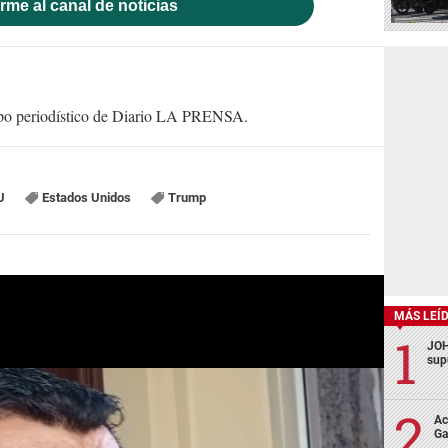
rme al canal de noticias
uipo periodístico de Diario LA PRENSA.
U
Estados Unidos
Trump
MÁS LEÍ
JOH
sup
Ac
Ga