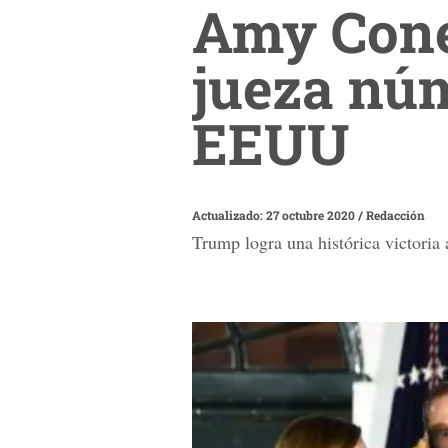
Amy Coney
jueza nú
EEUU
Actualizado: 27 octubre 2020
/
Redacción
Trump logra una histórica victoria