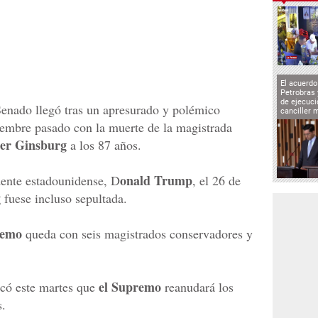
El acuerd
Petrobras 
de ejecuci
enado llegó tras un apresurado y polémico
canciller 
tiembre pasado con la muerte de la magistrada
er Ginsburg
a los 87 años.
onald Trump
dente estadounidense, D
, el 26 de
g
fuese incluso sepultada.
emo
queda con seis magistrados conservadores y
el Supremo
có este martes que
reanudará los
s.