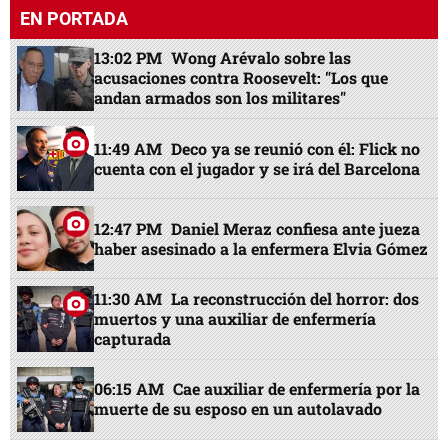
EN PORTADA
13:02 PM
Wong Arévalo sobre las
acusaciones contra Roosevelt: "Los que
andan armados son los militares"
11:49 AM
Deco ya se reunió con él: Flick no
cuenta con el jugador y se irá del Barcelona
12:47 PM
Daniel Meraz confiesa ante jueza
haber asesinado a la enfermera Elvia Gómez
11:30 AM
La reconstrucción del horror: dos
muertos y una auxiliar de enfermería
capturada
06:15 AM
Cae auxiliar de enfermería por la
muerte de su esposo en un autolavado