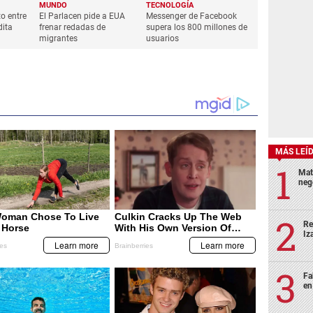
MUNDO
TECNOLOGÍA
to entre
El Parlacen pide a EUA
Messenger de Facebook
dita
frenar redadas de
supera los 800 millones de
migrantes
usuarios
MÁS LEÍ
Mat
neg
Re
Iz
Fa
en