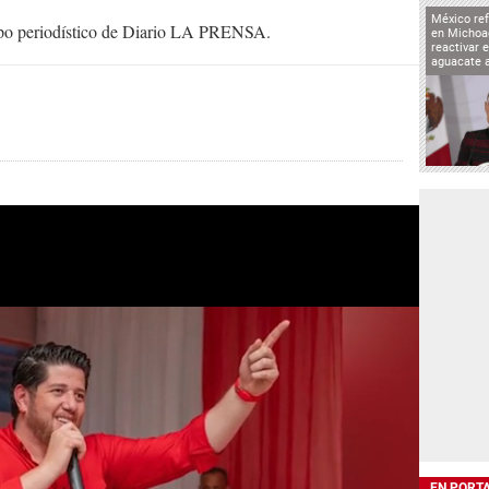
México ref
uipo periodístico de Diario LA PRENSA.
en Michoa
reactivar 
aguacate 
EN PORT