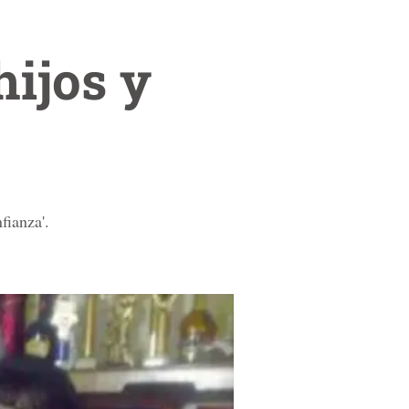
hijos y
fianza'.