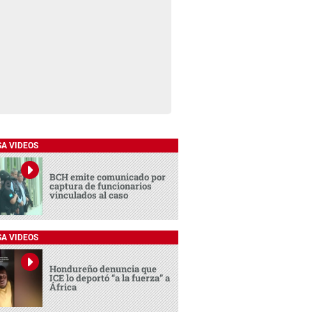
SA VIDEOS
BCH emite comunicado por
captura de funcionarios
vinculados al caso
SA VIDEOS
Hondureño denuncia que
ICE lo deportó “a la fuerza” a
África