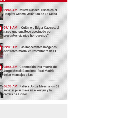
09:46 AM
Muere Nasser Hilsaca en el
Hospital General Atlántida de La Ceiba
09:19 AM
¿Quién era Edgar Cáceres, el
narco guatemalteco asesinado por
presuntos sicarios hondureños?
09:09 AM
Las impactantes imágenes
del tiroteo mortal en restaurante de EE
UU
08:44 AM
Conmoción tras muerte de
Jorge Messi: Barcelona-Real Madrid
dejan mensajes a Leo
06:39 AM
Fallece Jorge Messi a los 68
años: el pilar clave en el origen y la
carrera de Lionel