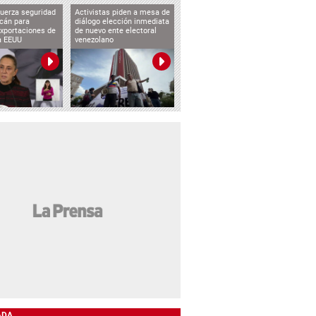
uerza seguridad
Activistas piden a mesa de
cán para
diálogo elección inmediata
exportaciones de
de nuevo ente electoral
a EEUU
venezolano
ADA