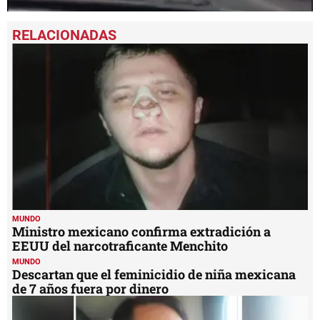
0
seconds
of
1
minute,
18
seconds
MUNDO
Ministro mexicano confirma extradición a
EEUU del narcotraficante Menchito
MUNDO
Descartan que el feminicidio de niña mexicana
de 7 años fuera por dinero