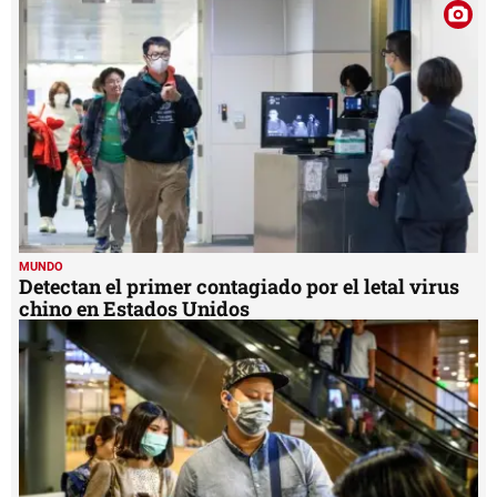
1
minute,
42
seconds
MUNDO
Detectan el primer contagiado por el letal virus
chino en Estados Unidos