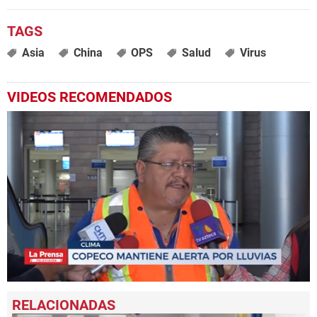
Asia
China
OPS
Salud
Virus
VIDEOS RECOMENDADOS
0
seconds
of