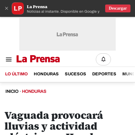
La Prensa
×
Descargar
Noticias al instante. Disponible en Google y IOS
LO ÚLTIMO
HONDURAS
SUCESOS
DEPORTES
MUN
INICIO
·
HONDURAS
Vaguada provocará
lluvias y actividad