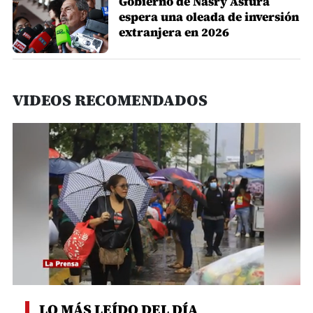
Gobierno de Nasry Asfura
espera una oleada de inversión
extranjera en 2026
VIDEOS RECOMENDADOS
0
seconds
LO MÁS LEÍDO DEL DÍA
of