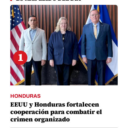
1
minute,
30
seconds
1
HONDURAS
EEUU y Honduras fortalecen
cooperación para combatir el
crimen organizado