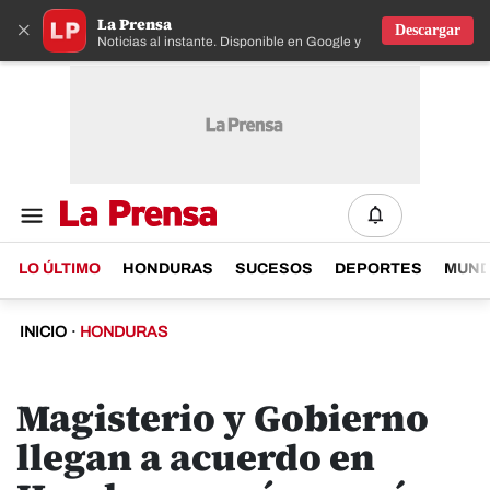
La Prensa
×
Descargar
Noticias al instante. Disponible en Google y IOS
LO ÚLTIMO
HONDURAS
SUCESOS
DEPORTES
MUN
INICIO
·
HONDURAS
Magisterio y Gobierno
llegan a acuerdo en