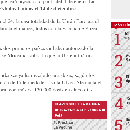
ue será inyectada a partir del 4 de enero. En
stados Unidos el 14 de diciembre.
 el 24, la casi totalidad de la Unión Europea el
MÁS LEÍ
ndia el martes, todos con la vacuna de Pfizer-
JOH
sup
 dos primeros países en haber autorizado la
nse Moderna, sobra la que la UE emitirá una
Ac
Ga
idenses ya han recibido una dosis, según los
El
ención de Enfermedades. En la UE es Alemania el
ti
ora, con más de 130.000 dosis en cinco días.
Re
su
CLAVES SOBRE LA VACUNA
ASTRAZENECA QUE VENDRÁ AL
PAÍS
Ha
1. Práctica
af
La vacuna