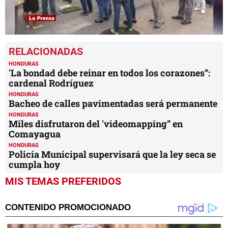
0
seconds
of
1
HONDURAS
minute,
'La bondad debe reinar en todos los corazones”:
43
cardenal Rodríguez
seconds
HONDURAS
Bacheo de calles pavimentadas será permanente
HONDURAS
Miles disfrutaron del 'videomapping” en
Comayagua
HONDURAS
Policía Municipal supervisará que la ley seca se
cumpla hoy
MIS TEMAS PREFERIDOS