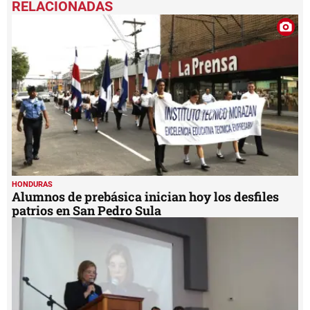
of
1
minute,
14
seconds
HONDURAS
Alumnos de prebásica inician hoy los desfiles
patrios en San Pedro Sula