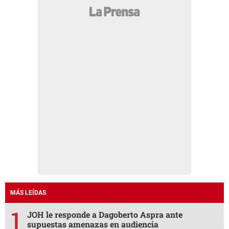
MÁS LEÍDAS
JOH le responde a Dagoberto Aspra ante
supuestas amenazas en audiencia