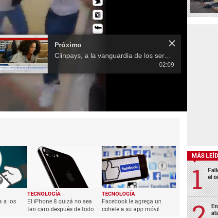
Próximo
Clinpays, a la vanguardia de los servicios basados en tecnología
02:09
MÁS LEÍ
Fall
el o
TECNOLOGÍA
TECNOLOGÍA
 a los
El iPhone 8 quizá no sea
Facebook le agrega un
En
tan caro después de todo
cohete a su app móvil
at