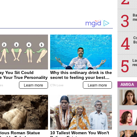
Ba
me
Co
Ba
La
re
AMIGA