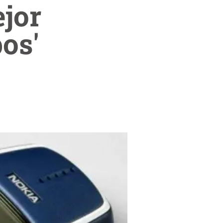
ejor
os'