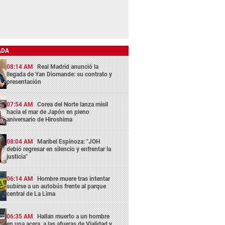
ADA
08:14 AM
Real Madrid anunció la
llegada de Yan Diomande: su contrato y
presentación
07:54 AM
Corea del Norte lanza misil
hacia el mar de Japón en pleno
aniversario de Hiroshima
08:04 AM
Maribel Espinoza: "JOH
debió regresar en silencio y enfrentar la
justicia"
06:14 AM
Hombre muere tras intentar
subirse a un autobús frente al parque
central de La Lima
06:35 AM
Hallan muerto a un hombre
en una acera, a las afueras de Vialidad y