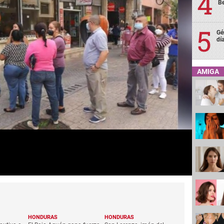
Be
Gé
dí
AMIGA
HONDURAS
HONDURAS