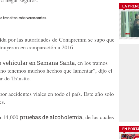
a llegar seguros.
LA PREN
e transitan más veraneantes.
cida por las autoridades de Conapremm se supo que
minuyeron en comparación a 2016.
 vehicular en Semana Santa,
en los tramos
s no tenemos muchos hechos que lamentar”, dijo el
r de Tránsito.
or accidentes viales en todo el país. Este año solo
es.
on 14,000
pruebas de alcoholemia
, de las cuales
EN PORT