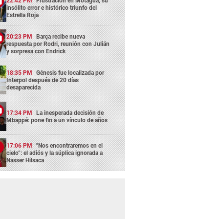
22:42 PM
Frustración en Motagua, su
insólito error e histórico triunfo del
Estrella Roja
20:23 PM
Barça recibe nueva
respuesta por Rodri, reunión con Julián
y sorpresa con Endrick
18:35 PM
Génesis fue localizada por
Interpol después de 20 días
desaparecida
17:34 PM
La inesperada decisión de
Mbappé: pone fin a un vínculo de años
17:06 PM
"Nos encontraremos en el
cielo”: el adiós y la súplica ignorada a
Nasser Hilsaca