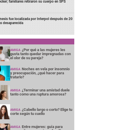
cker; familiares retiraron su cuerpo en SPS
nesis fue localizada por Interpol después de 20
as desaparecida
¿Por qué a las mujeres les
AMIGA
gusta tanto quedar impregnadas con
el olor de su pareja?
Noches en vela por insomnio
AMIGA
y preocupación, ¿qué hacer para
tratarlo?
¿Terminar una amistad duele
AMIGA
tanto como una ruptura amorosa?
¿Cabello largo o corto? Elige tu
AMIGA
corte según tu cuello
Entre mujeres: guía para
AMIGA