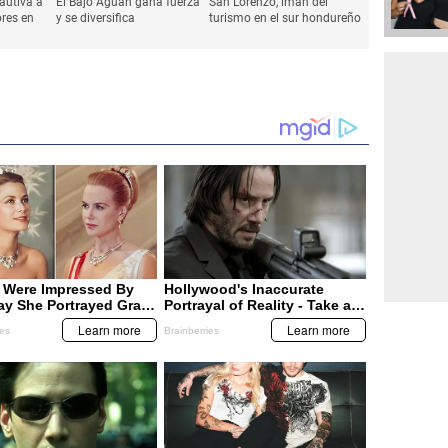
autiva a
El Bajo Aguán gana fuerza
San Lorenzo, imán del
ores en
y se diversifica
turismo en el sur hondureño