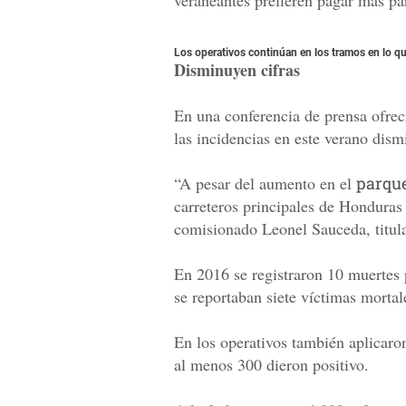
veraneantes prefieren pagar más par
Los operativos continúan en los tramos en lo qu
Disminuyen cifras
En una conferencia de prensa ofre
las incidencias en este verano dis
“A pesar del aumento en el
parque
carreteros principales de Hondura
comisionado Leonel Sauceda, titula
En 2016 se registraron 10 muertes p
se reportaban siete víctimas mortal
En los operativos también aplicar
al menos 300 dieron positivo.