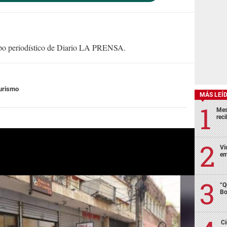
uipo periodístico de Diario LA PRENSA.
urismo
MÁS LEÍ
Mes
rec
Vi
em
“Q
Bo
Ci