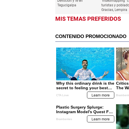
Devoción y fe en
'Videomapping” c
Tegucigalpa
turistas y poblad
Gracias, Lempira
MIS TEMAS PREFERIDOS