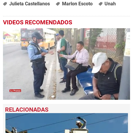
Julieta Castellanos
Marlon Escoto
Unah
VIDEOS RECOMENDADOS
0
seconds
of
1
minute,
3
seconds