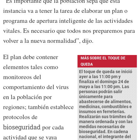
“Es importante que la población sepa que esta
instancia va a tener la tarea de elaborar un plan o
programa de apertura inteligente de las actividades
vitales. Es necesario que todos nos preparemos para
volver a la nueva normalidad”, dijo.
El plan debe contener
MÁS SOBRE EL TOQUE DE
QUEDA
elementos tales como
El toque de queda se inició
monitoreos del
ayer a las 11:00 pm y
finaliza el domingo 24 de
comportamiento del virus
mayo a las 11:00 pm. Las
personas podrán salir
en la población por
únicamente para
abastecerse de alimentos,
regiones; también establece
medicinas, combustibles e
insumos en ferreterías.
protocolos de
Realizarán sus trámites de
manera ordenada y con las
bioseguridad
por cada
medidas necesarias de
bioseguridad. En cadena
actividad que se vaya
nacional, el integrante del