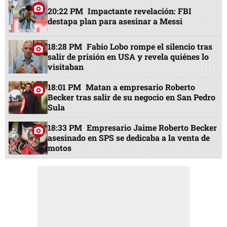
20:22 PM
Impactante revelación: FBI
destapa plan para asesinar a Messi
18:28 PM
Fabio Lobo rompe el silencio tras
salir de prisión en USA y revela quiénes lo
visitaban
18:01 PM
Matan a empresario Roberto
Becker tras salir de su negocio en San Pedro
Sula
18:33 PM
Empresario Jaime Roberto Becker
asesinado en SPS se dedicaba a la venta de
motos