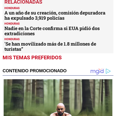
of
2
HONDURAS
minutes,
A un año de su creación, comisión depuradora
23
ha expulsado 3,919 policías
seconds
HONDURAS
Nadie en la Corte confirma si EUA pidió dos
extradiciones
HONDURAS
'Se han movilizado más de 1.8 millones de
turistas”
MIS TEMAS PREFERIDOS