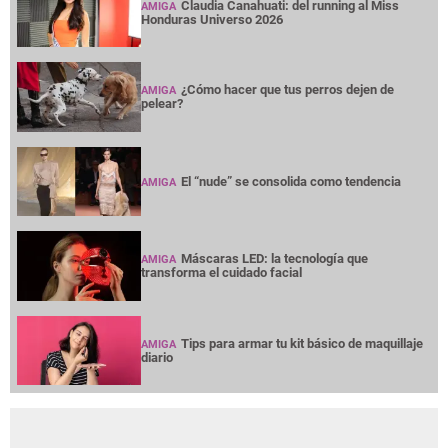
Claudia Canahuati: del running al Miss
AMIGA
Honduras Universo 2026
¿Cómo hacer que tus perros dejen de
AMIGA
pelear?
El “nude” se consolida como tendencia
AMIGA
Máscaras LED: la tecnología que
AMIGA
transforma el cuidado facial
Tips para armar tu kit básico de maquillaje
AMIGA
diario