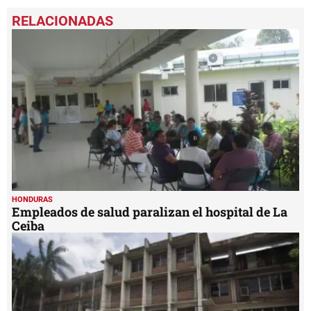
0
seconds
of
1
minute,
38
seconds
HONDURAS
Empleados de salud paralizan el hospital de La
Ceiba