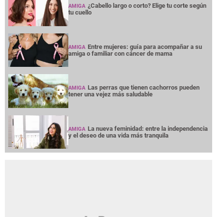
¿Cabello largo o corto? Elige tu corte según
AMIGA
tu cuello
Entre mujeres: guía para acompañar a su
AMIGA
amiga o familiar con cáncer de mama
Las perras que tienen cachorros pueden
AMIGA
tener una vejez más saludable
La nueva feminidad: entre la independencia
AMIGA
y el deseo de una vida más tranquila