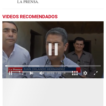
LA PRENSA.
VIDEOS RECOMENDADOS
0
seconds
of
1
minute,
18
seconds