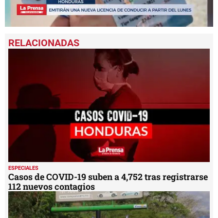
0
seconds
of
6
minutes,
22
seconds
ESPECIALES
Casos de COVID-19 suben a 4,752 tras registrarse
112 nuevos contagios