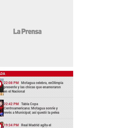
ADA
22:08 PM
Motagua celebra, exOlimpia
presente y las chicas que enamoraron
en el Nacional
22:42 PM
Tabla Copa
Centroamericana: Motagua sonríe y
revés a Municipal; así quedó la pelea
19:34 PM
Real Madrid agita el