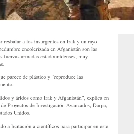
r resbalar a los insurgentes en Irak y un rayo
edumbre encolerizada en Afganistán son las
las fuerzas armadas estadounidenses, muy
as.
 que parece de plástico y “reproduce las
imento.
álidos y áridos como Irak y Afganistán”, explica en
 de Proyectos de Investigación Avanzados, Darpa,
stados Unidos.
 a licitación a científicos para participar en este