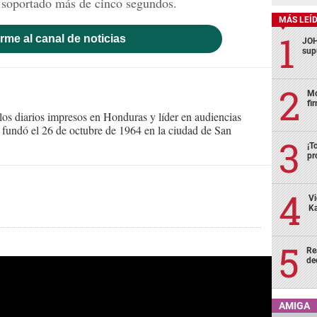
 soportado más de cinco segundos.
MÁS LEÍ
rme al canal de noticias
JOH
sup
Mo
fi
s diarios impresos en Honduras y líder en audiencias
Se fundó el 26 de octubre de 1964 en la ciudad de San
¡T
pr
Vi
Ka
Re
de
AMIGA