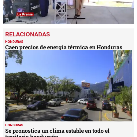
0
seconds
of
6
HONDURAS
minutes,
Caen precios de energía térmica en Honduras
29
seconds
HONDURAS
Se pronostica un clima estable en todo el
territorio hondureño