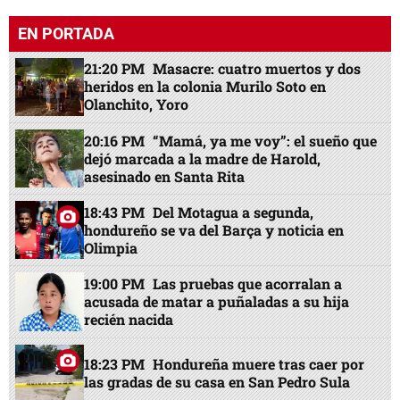
EN PORTADA
21:20 PM
Masacre: cuatro muertos y dos
heridos en la colonia Murilo Soto en
Olanchito, Yoro
20:16 PM
“Mamá, ya me voy”: el sueño que
dejó marcada a la madre de Harold,
asesinado en Santa Rita
18:43 PM
Del Motagua a segunda,
hondureño se va del Barça y noticia en
Olimpia
19:00 PM
Las pruebas que acorralan a
acusada de matar a puñaladas a su hija
recién nacida
18:23 PM
Hondureña muere tras caer por
las gradas de su casa en San Pedro Sula