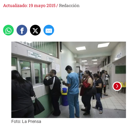
Actualizado: 19 mayo 2015
/
Redacción
Foto: La Prensa
La co
Congr
Legisl