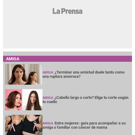
AMIGA
¿Terminar una amistad duele tanto como
AMIGA
una ruptura amorosa?
¿Cabello largo o corto? Elige tu corte según
AMIGA
tu cuello
Entre mujeres: guía para acompañar a su
AMIGA
amiga o familiar con cáncer de mama