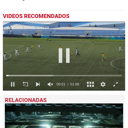
VIDEOS RECOMENDADOS
0
seconds
of
1
minute,
8
seconds