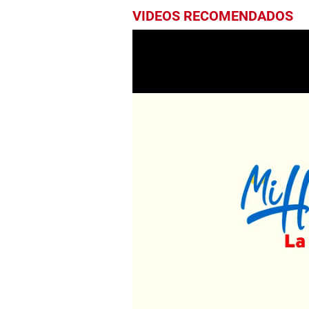
VIDEOS RECOMENDADOS
0
seconds
of