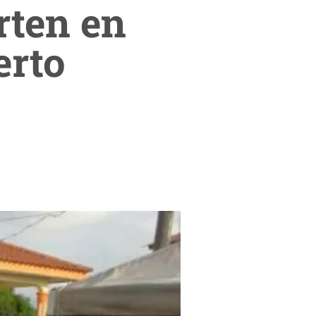
rten en
erto