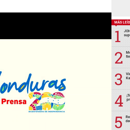
MÁS LEÍ
JOH
sup
Mo
fi
Vi
Ka
¡T
pr
Re
de