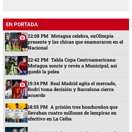
EN PORTADA
22:08 PM
Motagua celebra, exOlimpia
presente y las chicas que enamoraron en el
Nacional
22:42 PM
Tabla Copa Centroamericana:
Motagua sonríe y revés a Municipal; así
quedó la pelea
19:34 PM
Real Madrid agita el mercado,
Rodri toma decisión y Barcelona cierra
acuerdo
18:55 PM
A prisión tres hondureños que
llevaban cuatro millones de lempiras en
efectivo en La Ceiba