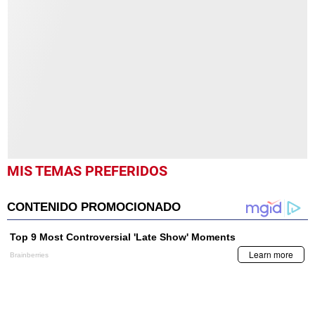
seconds
of
22
seconds
MIS TEMAS PREFERIDOS