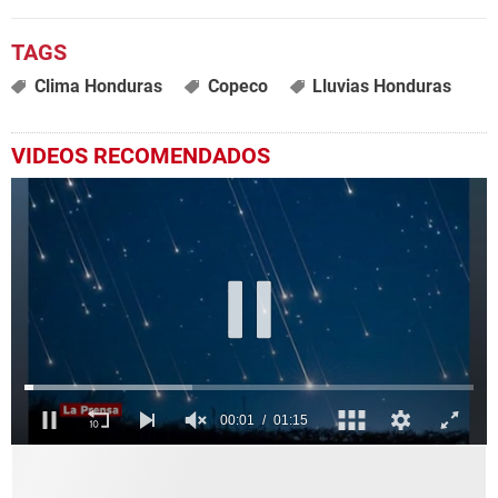
Clima Honduras
Copeco
Lluvias Honduras
VIDEOS RECOMENDADOS
0
seconds
of