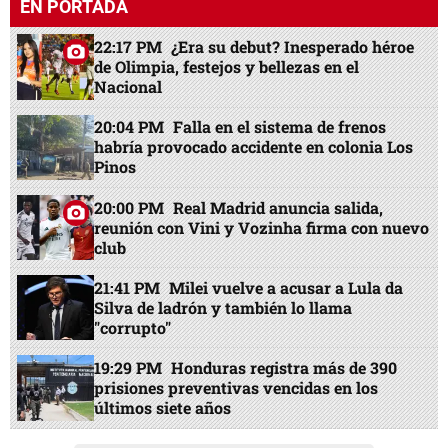
EN PORTADA
22:17 PM
¿Era su debut? Inesperado héroe
de Olimpia, festejos y bellezas en el
Nacional
20:04 PM
Falla en el sistema de frenos
habría provocado accidente en colonia Los
Pinos
20:00 PM
Real Madrid anuncia salida,
reunión con Vini y Vozinha firma con nuevo
club
21:41 PM
Milei vuelve a acusar a Lula da
Silva de ladrón y también lo llama
"corrupto"
19:29 PM
Honduras registra más de 390
prisiones preventivas vencidas en los
últimos siete años