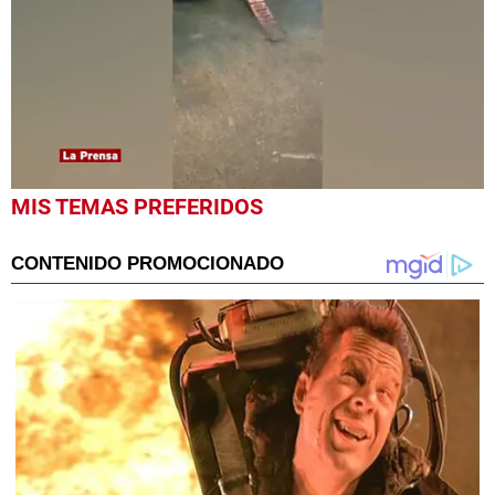
0
MIS TEMAS PREFERIDOS
seconds
of
41
seconds