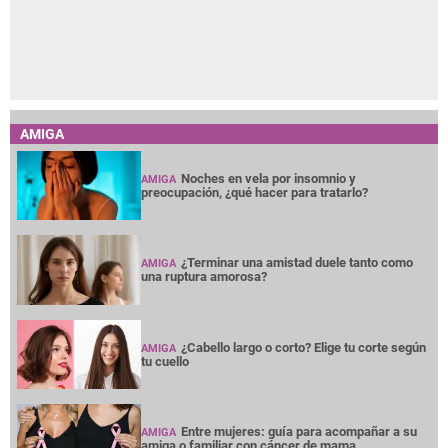
AMIGA
Noches en vela por insomnio y
AMIGA
preocupación, ¿qué hacer para tratarlo?
¿Terminar una amistad duele tanto como
AMIGA
una ruptura amorosa?
¿Cabello largo o corto? Elige tu corte según
AMIGA
tu cuello
Entre mujeres: guía para acompañar a su
AMIGA
amiga o familiar con cáncer de mama