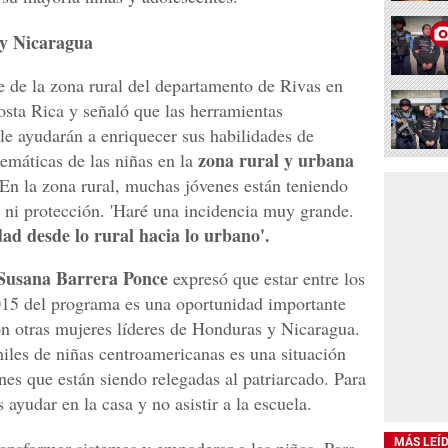
 y Nicaragua
 de la zona rural del departamento de Rivas en
sta Rica y señaló que las herramientas
le ayudarán a enriquecer sus habilidades de
zona rural y urbana
lemáticas de las niñas en la
En la zona rural, muchas jóvenes están teniendo
n ni protección. 'Haré una incidencia muy grande.
dad desde lo rural hacia lo urbano'.
Susana Barrera Ponce
expresó que estar entre los
15 del programa es una oportunidad importante
n otras mujeres líderes de Honduras y Nicaragua.
iles de niñas centroamericanas es una situación
nes que están siendo relegadas al patriarcado. Para
 ayudar en la casa y no asistir a la escuela.
MÁS LEÍ
ansformar sistemas y empoderar a las niñas. Para