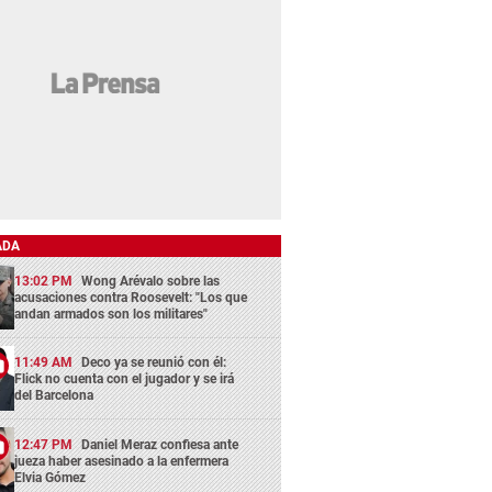
ADA
13:02 PM
Wong Arévalo sobre las
acusaciones contra Roosevelt: "Los que
andan armados son los militares"
11:49 AM
Deco ya se reunió con él:
Flick no cuenta con el jugador y se irá
del Barcelona
12:47 PM
Daniel Meraz confiesa ante
jueza haber asesinado a la enfermera
Elvia Gómez