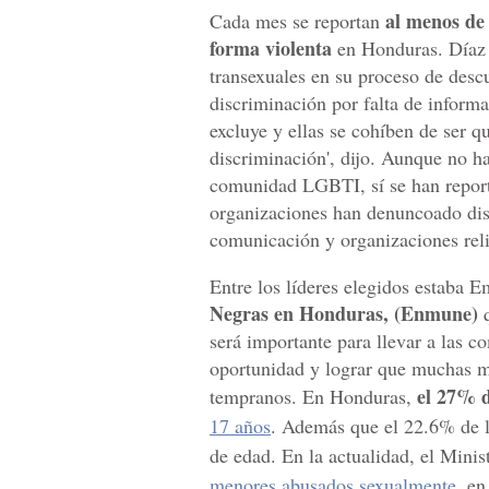
al menos de 
Cada mes se reportan
forma violenta
en Honduras. Díaz e
transexuales en su proceso de desc
discriminación por falta de inform
excluye y ellas se cohíben de ser q
discriminación', dijo. Aunque no ha
comunidad LGBTI, sí se han reporta
organizaciones han denuncoado disc
comunicación y organizaciones reli
Entre los líderes elegidos estaba E
Negras en Honduras, (Enmune)
q
será importante para llevar a las
oportunidad y lograr que muchas m
el 27% 
tempranos. En Honduras,
17 años
. Además que el 22.6% de l
de edad. En la actualidad, el Mini
menores abusados sexualmente
, en