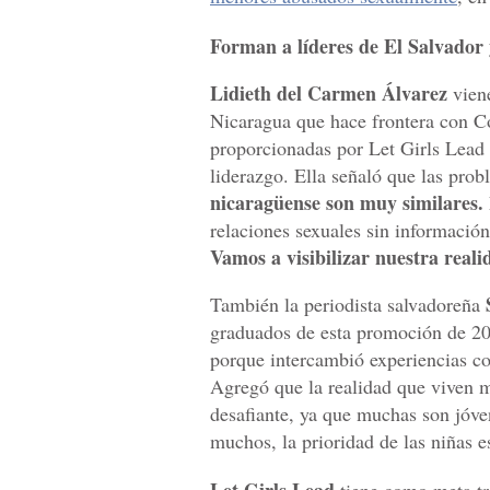
Forman a líderes de El Salvador
Lidieth del Carmen Álvarez
viene
Nicaragua que hace frontera con Co
proporcionadas por Let Girls Lead 
liderazgo. Ella señaló que las prob
nicaragüense son muy similares.
relaciones sexuales sin informació
Vamos a visibilizar nuestra reali
También la periodista salvadoreña
graduados de esta promoción de 20
porque intercambió experiencias co
Agregó que la realidad que viven m
desafiante, ya que muchas son jóve
muchos, la prioridad de las niñas es
Let Girls Lead
tiene como meta tr