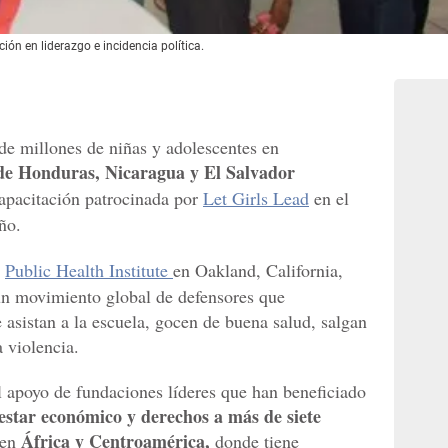
ión en liderazgo e incidencia política.
 de millones de niñas y adolescentes en
 de Honduras, Nicaragua y El Salvador
apacitación patrocinada por
Let Girls Lead
en el
ño.
l
Public Health Institute
en Oakland, California,
un movimiento global de defensores que
 asistan a la escuela, gocen de buena salud, salgan
 violencia.
 apoyo de fundaciones líderes que han beneficiado
estar económico y derechos a más de siete
África y Centroamérica,
 en
donde tiene