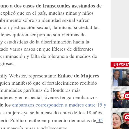
uno a dos casos de transexuales asesinados de
xplicó que en el país, muchas niñas y niños
ubrimiento sobre su identidad sexual sufren
ación y educación sexual, 'la misma sociedad las
uienes quieren ser porque son víctimas de
y estadísticas de la discriminación hacia la
do varios casos en que líderes de diferentes
riminación y falta de tolerancia de medios de
giosas.
EN PORT
Enlace de Mujeres
mily Webster, representante
uien manifestó que el fortalecimiento recibido
 comunidades garífunas de Honduras más
ujeres y en especial jóvenes tengan embarazos
de los
embarazos corresponden a madres entre 15 y
as mujeres ya se han casado antes de los 18 años
sterio Público recibe en promedio denuncias de
35
 su mayoría niñas y adolescentes.