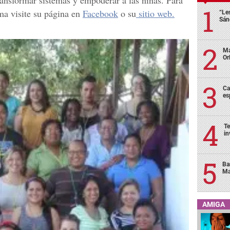
ma visite su página en
Facebook
o su
sitio web.
“Le
Sán
Ma
Or
Ca
es
Te
in
Ba
Ma
AMIGA