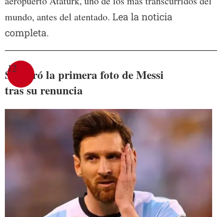
aeropuerto Ataturk, uno de los más transcurridos del
mundo, antes del atentado.
Lea la noticia
completa.
12
Se filtró la primera foto de Messi
tras su renuncia