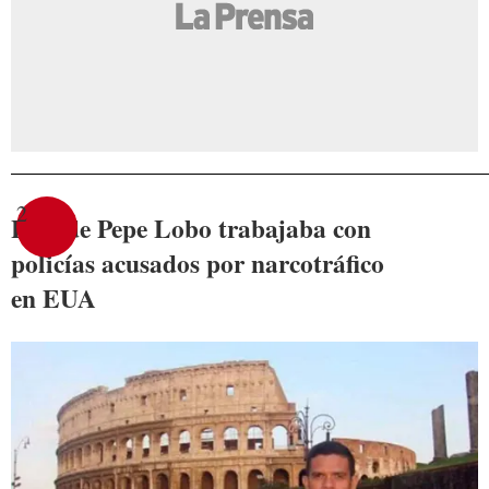
2
Hijo de Pepe Lobo trabajaba con
policías acusados por narcotráfico
en EUA