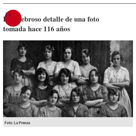
13
El tenebroso detalle de una foto
tomada hace 116 años
Foto: La Prensa