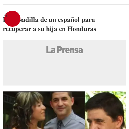
6
La pesadilla de un español para
recuperar a su hija en Honduras