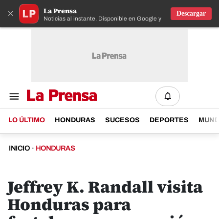
La Prensa
×
Descargar
Noticias al instante. Disponible en Google y IOS
LO ÚLTIMO
HONDURAS
SUCESOS
DEPORTES
MUN
INICIO
·
HONDURAS
Jeffrey K. Randall visita
Honduras para