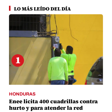
0
seconds
LO MÁS LEÍDO DEL DÍA
of
57
seconds
1
HONDURAS
Enee licita 400 cuadrillas contra
hurto y para atender la red