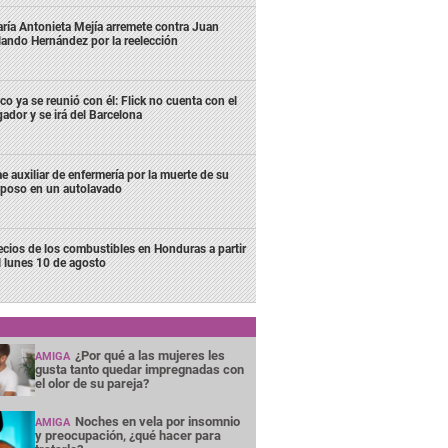
ría Antonieta Mejía arremete contra Juan
lando Hernández por la reelección
co ya se reunió con él: Flick no cuenta con el
gador y se irá del Barcelona
e auxiliar de enfermería por la muerte de su
poso en un autolavado
ecios de los combustibles en Honduras a partir
l lunes 10 de agosto
¿Por qué a las mujeres les
AMIGA
gusta tanto quedar impregnadas con
el olor de su pareja?
Noches en vela por insomnio
AMIGA
y preocupación, ¿qué hacer para