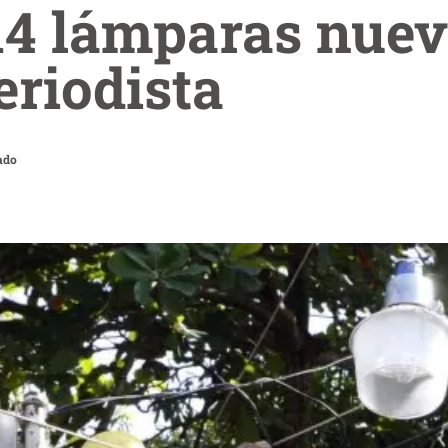
14 lámparas nuev
eriodista
ado