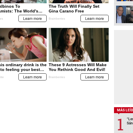
MÁS LEÍ
“Le
Sán