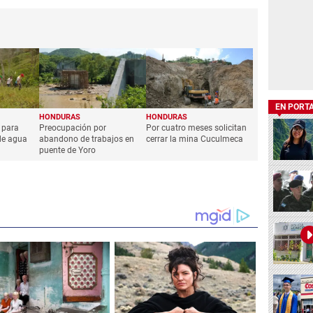
EN PORT
HONDURAS
HONDURAS
 para
Preocupación por
Por cuatro meses solicitan
de agua
abandono de trabajos en
cerrar la mina Cuculmeca
puente de Yoro