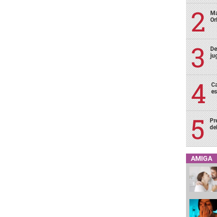
Ma
Or
De
ju
Ca
es
Pr
de
AMIGA