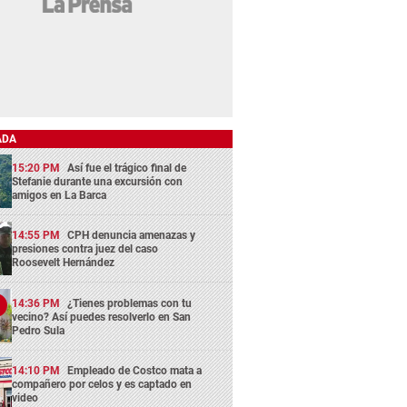
ADA
15:20 PM
Así fue el trágico final de
Stefanie durante una excursión con
amigos en La Barca
14:55 PM
CPH denuncia amenazas y
presiones contra juez del caso
Roosevelt Hernández
14:36 PM
¿Tienes problemas con tu
vecino? Así puedes resolverlo en San
Pedro Sula
14:10 PM
Empleado de Costco mata a
compañero por celos y es captado en
video