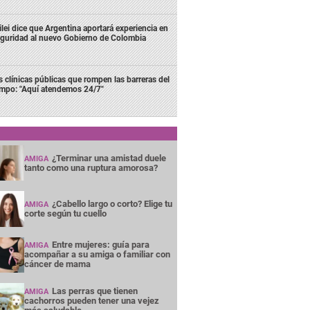
lei dice que Argentina aportará experiencia en
guridad al nuevo Gobierno de Colombia
s clínicas públicas que rompen las barreras del
empo: "Aquí atendemos 24/7"
¿Terminar una amistad duele
AMIGA
tanto como una ruptura amorosa?
¿Cabello largo o corto? Elige tu
AMIGA
corte según tu cuello
Entre mujeres: guía para
AMIGA
acompañar a su amiga o familiar con
cáncer de mama
Las perras que tienen
AMIGA
cachorros pueden tener una vejez