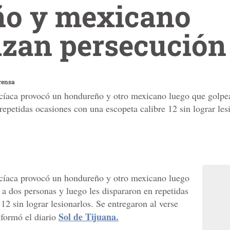
o y mexicano
zan persecución 
rensa
icíaca provocó un hondureño y otro mexicano luego que golpea
repetidas ocasiones con una escopeta calibre 12 sin lograr les
icíaca provocó un hondureño y otro mexicano luego
 a dos personas y luego les dispararon en repetidas
12 sin lograr lesionarlos. Se entregaron al verse
Sol de Tijuana.
nformó el diario