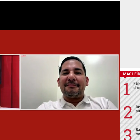
MÁS LEÍ
Fall
el o
In
pú
Ba
me