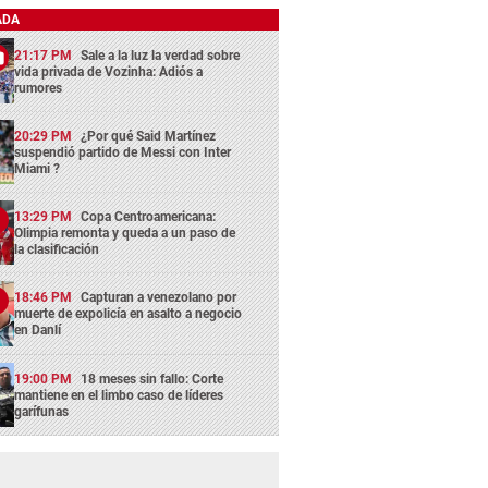
ADA
21:17 PM
Sale a la luz la verdad sobre
vida privada de Vozinha: Adiós a
rumores
20:29 PM
¿Por qué Said Martínez
suspendió partido de Messi con Inter
Miami ?
13:29 PM
Copa Centroamericana:
Olimpia remonta y queda a un paso de
la clasificación
18:46 PM
Capturan a venezolano por
muerte de expolicía en asalto a negocio
en Danlí
19:00 PM
18 meses sin fallo: Corte
mantiene en el limbo caso de líderes
garífunas