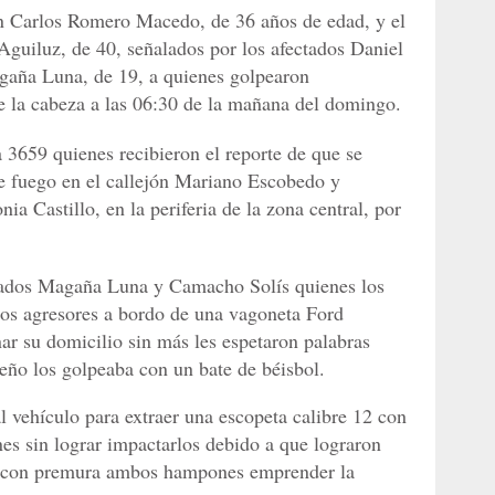
an Carlos Romero Macedo, de 36 años de edad, y el
uiluz, de 40, señalados por los afectados Daniel
gaña Luna, de 19, a quienes golpearon
de la cabeza a las 06:30 de la mañana del domingo.
la 3659 quienes recibieron el reporte de que se
e fuego en el callejón Mariano Escobedo y
ia Castillo, en la periferia de la zona central, por
viados Magaña Luna y Camacho Solís quienes los
 los agresores a bordo de una vagoneta Ford
nar su domicilio sin más les espetaron palabras
reño los golpeaba con un bate de béisbol.
vehículo para extraer una escopeta calibre 12 con
nes sin lograr impactarlos debido a que lograron
ue con premura ambos hampones emprender la