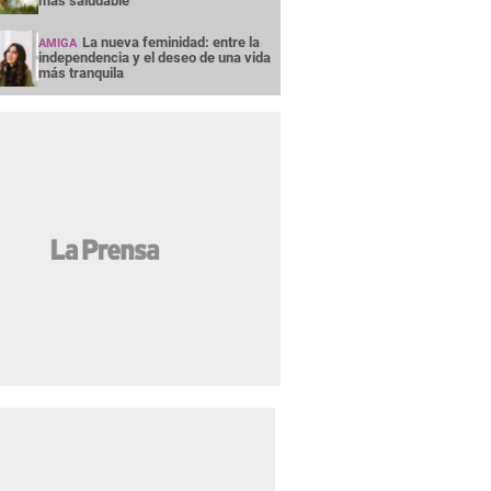
más saludable
La nueva feminidad: entre la
AMIGA
independencia y el deseo de una vida
más tranquila