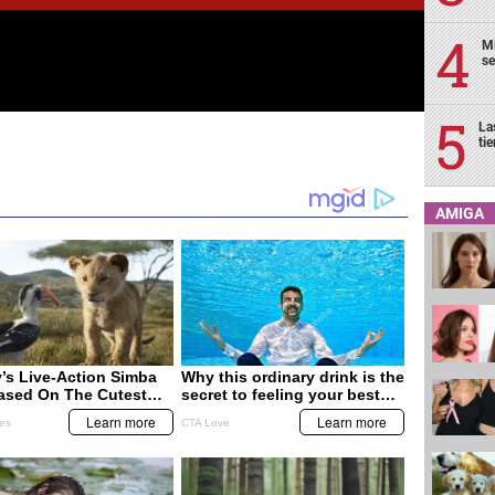
Mi
se
La
ti
AMIGA