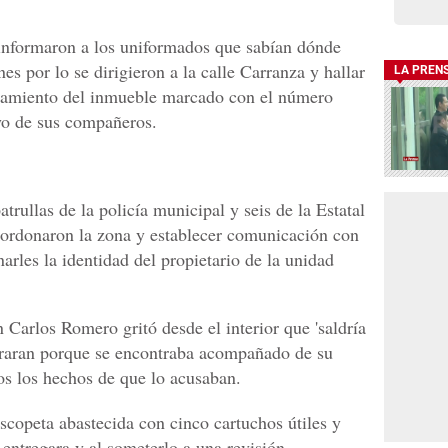
 informaron a los uniformados que sabían dónde
nes por lo se dirigieron a la calle Carranza y hallar
LA PREN
onamiento del inmueble marcado con el número
oyo de sus compañeros.
trullas de la policía municipal y seis de la Estatal
cordonaron la zona y establecer comunicación con
rles la identidad del propietario de la unidad
arlos Romero gritó desde el interior que 'saldría
araran porque se encontraba acompañado de su
os los hechos de que lo acusaban.
scopeta abastecida con cinco cartuchos útiles y
 entregara y al someterlo a una revisión