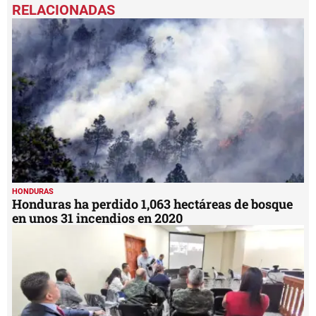
seconds
of
5
minutes,
31
seconds
HONDURAS
Honduras ha perdido 1,063 hectáreas de bosque
en unos 31 incendios en 2020