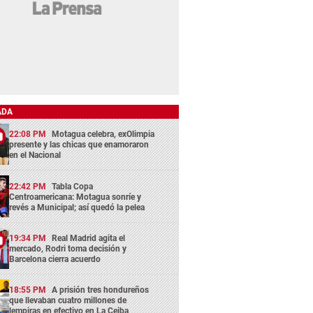
ADA
22:08 PM
Motagua celebra, exOlimpia
presente y las chicas que enamoraron
en el Nacional
22:42 PM
Tabla Copa
Centroamericana: Motagua sonríe y
revés a Municipal; así quedó la pelea
19:34 PM
Real Madrid agita el
mercado, Rodri toma decisión y
Barcelona cierra acuerdo
18:55 PM
A prisión tres hondureños
que llevaban cuatro millones de
lempiras en efectivo en La Ceiba