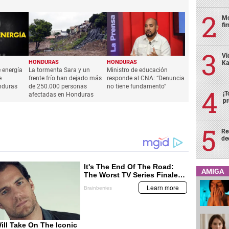
Mo
fi
Vi
HONDURAS
HONDURAS
Ka
 energía
La tormenta Sara y un
Ministro de educación
e
frente frío han dejado más
responde al CNA: “Denuncia
nduras
de 250.000 personas
no tiene fundamento”
¡T
afectadas en Honduras
pr
Re
de
AMIGA