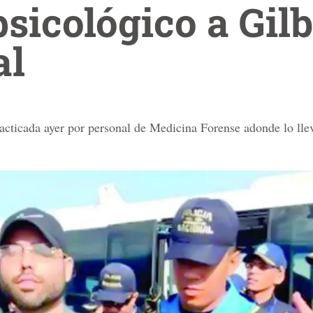
icológico a Gilb
al
racticada ayer por personal de Medicina Forense adonde lo llev