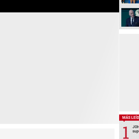
MÁS LEÍ
JOH
sup