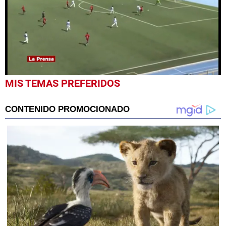
0
MIS TEMAS PREFERIDOS
seconds
of
47
seconds