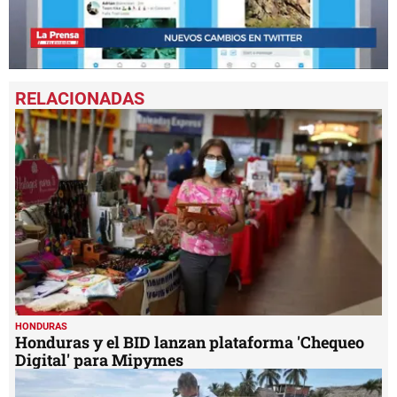
0
seconds
of
32
seconds
HONDURAS
Honduras y el BID lanzan plataforma 'Chequeo
Digital' para Mipymes