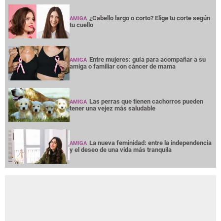
¿Cabello largo o corto? Elige tu corte según
AMIGA
tu cuello
Entre mujeres: guía para acompañar a su
AMIGA
amiga o familiar con cáncer de mama
Las perras que tienen cachorros pueden
AMIGA
tener una vejez más saludable
La nueva feminidad: entre la independencia
AMIGA
y el deseo de una vida más tranquila