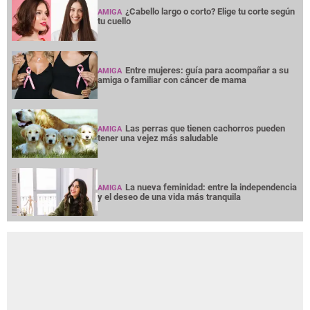
¿Cabello largo o corto? Elige tu corte según
AMIGA
tu cuello
Entre mujeres: guía para acompañar a su
AMIGA
amiga o familiar con cáncer de mama
Las perras que tienen cachorros pueden
AMIGA
tener una vejez más saludable
La nueva feminidad: entre la independencia
AMIGA
y el deseo de una vida más tranquila