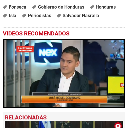
Fonseca
Gobierno de Honduras
Honduras
Isla
Periodistas
Salvador Nasralla
VIDEOS RECOMENDADOS
0
seconds
of
2