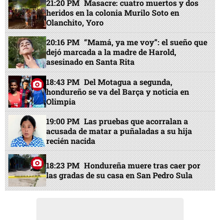
21:20 PM
Masacre: cuatro muertos y dos
heridos en la colonia Murilo Soto en
Olanchito, Yoro
20:16 PM
“Mamá, ya me voy”: el sueño que
dejó marcada a la madre de Harold,
asesinado en Santa Rita
18:43 PM
Del Motagua a segunda,
hondureño se va del Barça y noticia en
Olimpia
19:00 PM
Las pruebas que acorralan a
acusada de matar a puñaladas a su hija
recién nacida
18:23 PM
Hondureña muere tras caer por
las gradas de su casa en San Pedro Sula